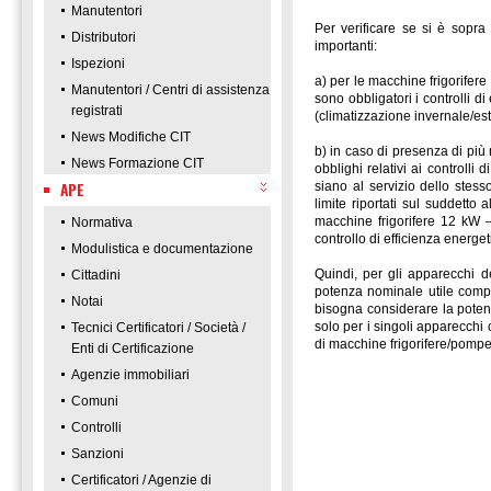
Manutentori
Per verificare se si è sopra 
Distributori
importanti:
Ispezioni
a) per le macchine frigorifere
Manutentori / Centri di assistenza
sono obbligatori i controlli d
registrati
(climatizzazione invernale/est
News Modifiche CIT
b) in caso di presenza di più
News Formazione CIT
obblighi relativi ai controll
APE
siano al servizio dello stess
limite riportati sul suddetto
macchine frigorifere 12 kW – 
Normativa
controllo di efficienza energet
Modulistica e documentazione
Quindi, per gli apparecchi d
Cittadini
potenza nominale utile compl
Notai
bisogna considerare la potenz
solo per i singoli apparecchi
Tecnici Certificatori / Società /
di macchine frigorifere/pompe
Enti di Certificazione
Agenzie immobiliari
Comuni
Controlli
Sanzioni
Certificatori / Agenzie di