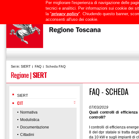
Per migliorare l'esperienza di navigazione delle pagin
Uffici
URP
PEC
Mappa del sito
RTRT
Intranet
tecnici e analitici. Per informazioni sui cookie dei 
la "
privacy policy
". Chiudendo questo banner, scorr
acconsenti all'uso dei cookie.
SIERT
FAQ
Scheda FAQ
Sei in:
Regione
|
SIERT
FAQ - SCHEDA
SIERT
CIT
07/03/2019
Normativa
Quali controlli di efficienz
controlli?
Modulistica
Documentazione
I controlli di efficienza energ
8 del dpr statale si tratta de
Cittadini
da 10 kW e sugli impianti di c