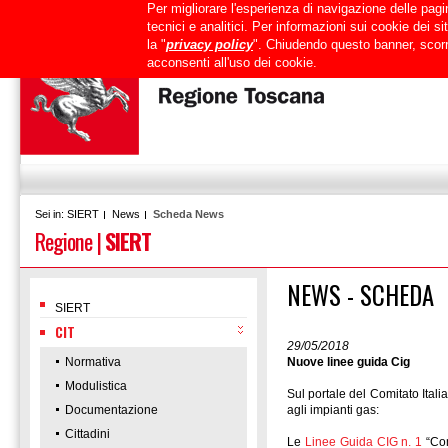
Per migliorare l'esperienza di navigazione delle pagin
Uffici
URP
PEC
Mappa del sito
RTRT
Intranet
tecnici e analitici. Per informazioni sui cookie dei 
la "
privacy policy
". Chiudendo questo banner, scorr
acconsenti all'uso dei cookie.
SIERT
News
Scheda News
Sei in:
Regione
|
SIERT
NEWS - SCHEDA
SIERT
CIT
29/05/2018
Normativa
Nuove linee guida Cig
Modulistica
Sul portale del Comitato Itali
Documentazione
agli impianti gas:
Cittadini
Le
Linee Guida CIG n. 1
“Com