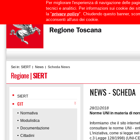
Per migliorare l'esperienza di navigazione delle pagin
Uffici
URP
PEC
Mappa del sito
RTRT
Intranet
tecnici e analitici. Per informazioni sui cookie dei 
la "
privacy policy
". Chiudendo questo banner, scorr
acconsenti all'uso dei cookie.
SIERT
News
Scheda News
Sei in:
Regione
|
SIERT
NEWS - SCHEDA
SIERT
CIT
28/11/2018
Normativa
Norme UNI in materia di nor
Modulistica
Informiamo che il sito intern
Documentazione
consultare le norme UNI - ent
L'iniziativa, come si legge ne
Cittadini
c.3 Legge 128/1998) (UNI-CEI)