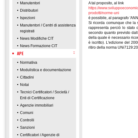
Manutentori
A tal proposito, al link
https://www.sviluppoeconomico
Distributori
prodotti/norme-uni
Ispezioni
è possibile, al paragrafo 'AN
Si ricorda comunque che la 
Manutentori / Centri di assistenza
rappresenta perciò lo stato 
registrati
secondo quanto previsto dall
della quale è necessario ricor
News Modifiche CIT
è iscritto). L'edizione del 2
News Formazione CIT
ritiro della norma UNi7129:2
APE
Normativa
Modulistica e documentazione
Cittadini
Notai
Tecnici Certificatori / Società /
Enti di Certificazione
Agenzie immobiliari
Comuni
Controlli
Sanzioni
Certificatori / Agenzie di