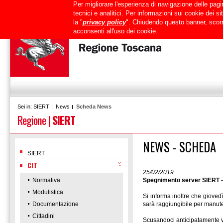
Per migliorare l'esperienza di navigazione delle pagin
Uffici
URP
PEC
Mappa del sito
RTRT
Intranet
tecnici e analitici. Per informazioni sui cookie dei 
la "
privacy policy
". Chiudendo questo banner, scorr
acconsenti all'uso dei cookie.
SIERT
News
Scheda News
Sei in:
Regione
|
SIERT
NEWS - SCHEDA
SIERT
CIT
25/02/2019
Normativa
Spegnimento server SIERT -
Modulistica
Si informa inoltre che gioved
Documentazione
sarà raggiungibile per manute
Cittadini
Scusandoci anticipatamente vi 