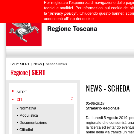
Per migliorare l'esperienza di navigazione delle pagin
Uffici
URP
PEC
Mappa del sito
RTRT
Intranet
tecnici e analitici. Per informazioni sui cookie dei 
la "
privacy policy
". Chiudendo questo banner, scorr
acconsenti all'uso dei cookie.
SIERT
News
Scheda News
Sei in:
Regione
|
SIERT
NEWS - SCHEDA
SIERT
CIT
05/08/2019
Normativa
Stradario Regionale
Modulistica
Da Lunedì 5 Agosto 2019 per l
Documentazione
regionale che consentirà una 
la ricerca ed evitando eventu
Cittadini
nome della via tramite un m