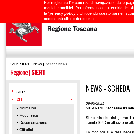
Per migliorare l'esperienza di navigazione delle pagin
Uffici
URP
PEC
Mappa del sito
RTRT
Intranet
tecnici e analitici. Per informazioni sui cookie dei 
la "
privacy policy
". Chiudendo questo banner, scorr
acconsenti all'uso dei cookie.
SIERT
News
Scheda News
Sei in:
Regione
|
SIERT
NEWS - SCHEDA
SIERT
CIT
08/09/2021
Normativa
SIERT- CIT: l'accesso trami
Modulistica
Si ricorda che dal giorno 
Documentazione
tramite SPID in attuazione all
Cittadini
La modifica si è resa necessa