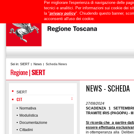
Per migliorare l'esperienza di navigazione delle pagin
Uffici
URP
PEC
Mappa del sito
RTRT
Intranet
tecnici e analitici. Per informazioni sui cookie dei 
la "
privacy policy
". Chiudendo questo banner, scorr
acconsenti all'uso dei cookie.
SIERT
News
Scheda News
Sei in:
Regione
|
SIERT
NEWS - SCHEDA
SIERT
CIT
27/08/2024
Normativa
SCADENZA 1 SETTEMBRE
TRAMITE IRIS (PAGOPA) - III
Modulistica
Documentazione
Si ricorda che a partire dal
essere effettuata esclusiva
Cittadini
in ottemperanza alla Delibera