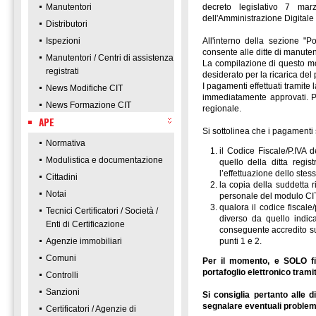
Manutentori
decreto legislativo 7 ma
dell'Amministrazione Digitale
Distributori
Ispezioni
All'interno della sezione "P
consente alle ditte di manutenz
Manutentori / Centri di assistenza
La compilazione di questo mod
registrati
desiderato per la ricarica del p
I pagamenti effettuati tramite 
News Modifiche CIT
immediatamente approvati. Per
News Formazione CIT
regionale.
APE
Si sottolinea che i pagamenti 
Normativa
il Codice Fiscale/P.IVA 
Modulistica e documentazione
quello della ditta regis
l’effettuazione dello ste
Cittadini
la copia della suddetta 
Notai
personale del modulo CI
qualora il codice fiscal
Tecnici Certificatori / Società /
diverso da quello indic
Enti di Certificazione
conseguente accredito sul
punti 1 e 2.
Agenzie immobiliari
Comuni
Per il momento, e SOLO fin
portafoglio elettronico trami
Controlli
Sanzioni
Si consiglia pertanto alle 
segnalare eventuali problema
Certificatori / Agenzie di