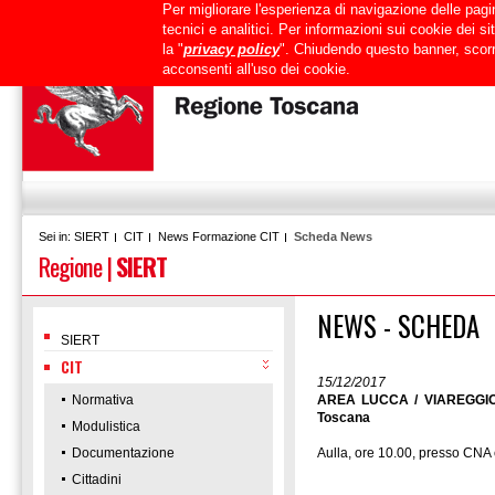
Per migliorare l'esperienza di navigazione delle pagin
Uffici
URP
PEC
Mappa del sito
RTRT
Intranet
tecnici e analitici. Per informazioni sui cookie dei 
la "
privacy policy
". Chiudendo questo banner, scorr
acconsenti all'uso dei cookie.
SIERT
CIT
News Formazione CIT
Scheda News
Sei in:
Regione
|
SIERT
NEWS - SCHEDA
SIERT
CIT
15/12/2017
Normativa
AREA LUCCA / VIAREGGIO /
Toscana
Modulistica
Documentazione
Aulla, ore 10.00, presso CNA
Cittadini