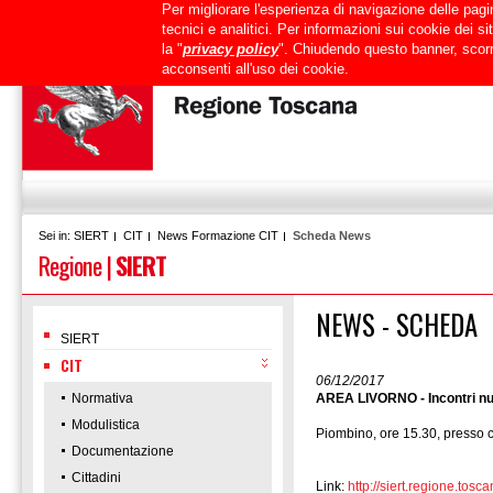
Per migliorare l'esperienza di navigazione delle pagin
Uffici
URP
PEC
Mappa del sito
RTRT
Intranet
tecnici e analitici. Per informazioni sui cookie dei 
la "
privacy policy
". Chiudendo questo banner, scorr
acconsenti all'uso dei cookie.
SIERT
CIT
News Formazione CIT
Scheda News
Sei in:
Regione
|
SIERT
NEWS - SCHEDA
SIERT
CIT
06/12/2017
Normativa
AREA LIVORNO - Incontri nuo
Modulistica
Piombino, ore 15.30, presso c
Documentazione
Cittadini
Link:
http://siert.regione.t