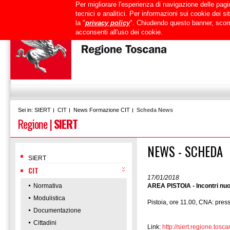
Per migliorare l'esperienza di navigazione delle pagin
Uffici
URP
PEC
Mappa del sito
RTRT
Intranet
tecnici e analitici. Per informazioni sui cookie dei 
la "
privacy policy
". Chiudendo questo banner, scorr
acconsenti all'uso dei cookie.
SIERT
CIT
News Formazione CIT
Scheda News
Sei in:
Regione
|
SIERT
NEWS - SCHEDA
SIERT
CIT
17/01/2018
Normativa
AREA PISTOIA - Incontri nuo
Modulistica
Pistoia, ore 11.00, CNA: press
Documentazione
Cittadini
Link:
http://siert.regione.t