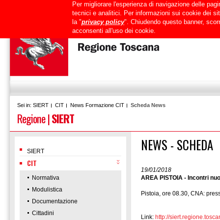
Per migliorare l'esperienza di navigazione delle pagin
Uffici
URP
PEC
Mappa del sito
RTRT
Intranet
tecnici e analitici. Per informazioni sui cookie dei 
la "
privacy policy
". Chiudendo questo banner, scorr
acconsenti all'uso dei cookie.
SIERT
CIT
News Formazione CIT
Scheda News
Sei in:
Regione
|
SIERT
NEWS - SCHEDA
SIERT
CIT
19/01/2018
Normativa
AREA PISTOIA - Incontri nuo
Modulistica
Pistoia, ore 08.30, CNA: press
Documentazione
Cittadini
Link:
http://siert.regione.t