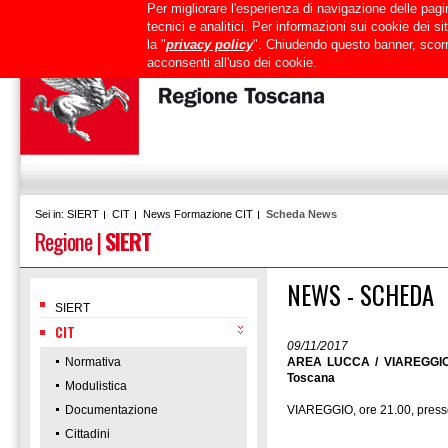
Per migliorare l'esperienza di navigazione delle pagin
Uffici
URP
PEC
Mappa del sito
RTRT
Intranet
tecnici e analitici. Per informazioni sui cookie dei 
la "
privacy policy
". Chiudendo questo banner, scorr
acconsenti all'uso dei cookie.
SIERT
CIT
News Formazione CIT
Scheda News
Sei in:
Regione
|
SIERT
NEWS - SCHEDA
SIERT
CIT
09/11/2017
Normativa
AREA LUCCA / VIAREGGIO /
Toscana
Modulistica
Documentazione
VIAREGGIO, ore 21.00, press
Cittadini