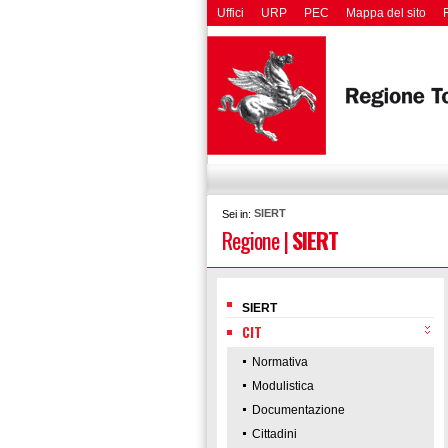
Uffici
URP
PEC
Mappa del sito
SIERT
Sei in:
Regione
|
SIERT
SIERT
CIT
Normativa
Modulistica
Documentazione
Cittadini