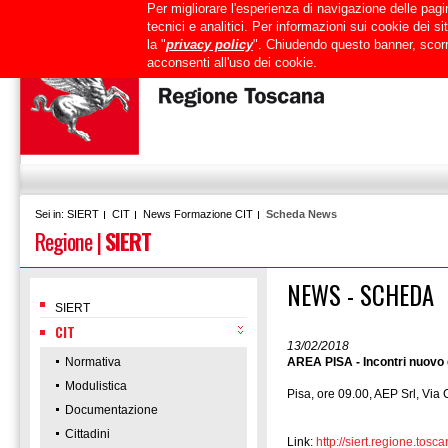
Per migliorare l'esperienza di navigazione delle pagin
Uffici
URP
PEC
Mappa del sito
RTRT
Intranet
tecnici e analitici. Per informazioni sui cookie dei 
la "
privacy policy
". Chiudendo questo banner, scorr
acconsenti all'uso dei cookie.
SIERT
CIT
News Formazione CIT
Scheda News
Sei in:
Regione
|
SIERT
NEWS - SCHEDA
SIERT
CIT
13/02/2018
Normativa
AREA PISA - Incontri nuovo 
Modulistica
Pisa, ore 09.00, AEP Srl, Via 
Documentazione
Cittadini
Link:
http://siert.regione.t