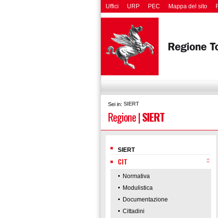
Uffici
URP
PEC
Mappa del sito
SIERT
Sei in:
Regione
|
SIERT
SIERT
CIT
Normativa
Modulistica
Documentazione
Cittadini