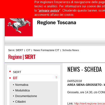
Per migliorare l'esperienza di navigazione delle pagin
Uffici
URP
PEC
Mappa del sito
RTRT
Intranet
tecnici e analitici. Per informazioni sui cookie dei 
la "
privacy policy
". Chiudendo questo banner, scorr
acconsenti all'uso dei cookie.
SIERT
CIT
News Formazione CIT
Scheda News
Sei in:
Regione
|
SIERT
NEWS - SCHEDA
SIERT
CIT
04/05/2018
Normativa
AREA SIENA-GROSSETO - Inco
Modulistica
Grosseto, ore 14.30, c/o C
Documentazione
Cittadini
Link:
http://siert.regione.t