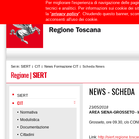
Per migliorare l'esperienza di navigazione delle pagin
Uffici
URP
PEC
Mappa del sito
RTRT
Intranet
tecnici e analitici. Per informazioni sui cookie dei 
la "
privacy policy
". Chiudendo questo banner, scorr
acconsenti all'uso dei cookie.
SIERT
CIT
News Formazione CIT
Scheda News
Sei in:
Regione
|
SIERT
NEWS - SCHEDA
SIERT
CIT
23/05/2018
Normativa
AREA SIENA-GROSSETO - Inco
Modulistica
Grosseto, ore 09.30, c/o C
Documentazione
Cittadini
Link:
http://siert.regione.t