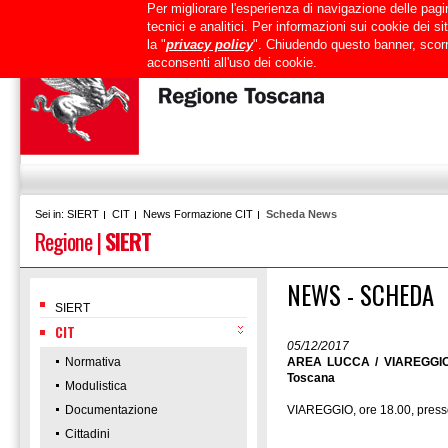
Per migliorare l'esperienza di navigazione delle pagin
Uffici
URP
PEC
Mappa del sito
RTRT
Intranet
tecnici e analitici. Per informazioni sui cookie dei 
la "
privacy policy
". Chiudendo questo banner, scorr
acconsenti all'uso dei cookie.
SIERT
CIT
News Formazione CIT
Scheda News
Sei in:
Regione
|
SIERT
NEWS - SCHEDA
SIERT
CIT
05/12/2017
Normativa
AREA LUCCA / VIAREGGIO /
Toscana
Modulistica
Documentazione
VIAREGGIO, ore 18.00, press
Cittadini