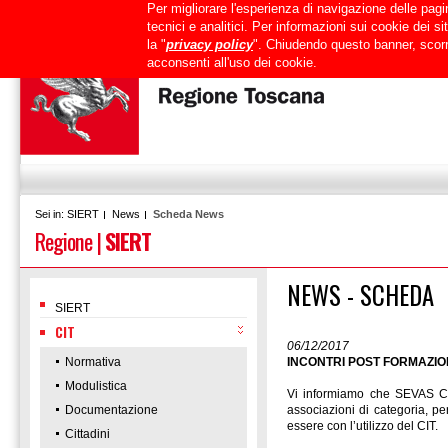
Per migliorare l'esperienza di navigazione delle pagin
Uffici
URP
PEC
Mappa del sito
RTRT
Intranet
tecnici e analitici. Per informazioni sui cookie dei 
la "
privacy policy
". Chiudendo questo banner, scorr
acconsenti all'uso dei cookie.
SIERT
News
Scheda News
Sei in:
Regione
|
SIERT
NEWS - SCHEDA
SIERT
CIT
06/12/2017
Normativa
INCONTRI POST FORMAZIO
Modulistica
Vi informiamo che SEVAS CO
Documentazione
associazioni di categoria, per
essere con l’utilizzo del CIT.
Cittadini