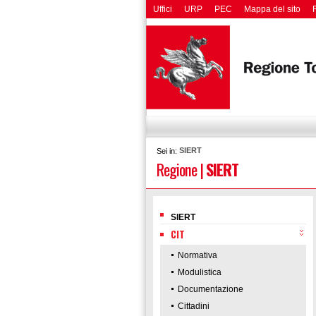
Uffici
URP
PEC
Mappa del sito
SIERT
Sei in:
Regione
|
SIERT
SIERT
CIT
Normativa
Modulistica
Documentazione
Cittadini