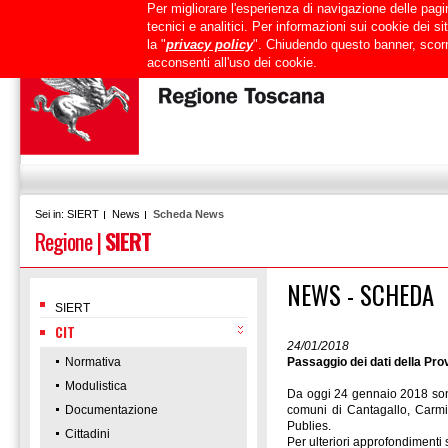
Per migliorare l'esperienza di navigazione delle pagin
Uffici
URP
PEC
Mappa del sito
RTRT
Intranet
tecnici e analitici. Per informazioni sui cookie dei 
la "
privacy policy
". Chiudendo questo banner, scorr
acconsenti all'uso dei cookie.
SIERT
News
Scheda News
Sei in:
Regione
|
SIERT
NEWS - SCHEDA
SIERT
CIT
24/01/2018
Normativa
Passaggio dei dati della Prov
Modulistica
Da oggi 24 gennaio 2018 sono 
Documentazione
comuni di Cantagallo, Carmi
Publies.
Cittadini
Per ulteriori approfondimenti