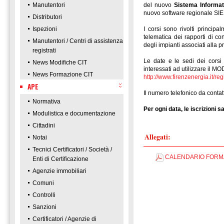
Manutentori
del nuovo
Sistema Informat
nuovo software regionale SIE
Distributori
Ispezioni
I corsi sono rivolti princip
telematica dei rapporti di co
Manutentori / Centri di assistenza
degli impianti associati alla pr
registrati
Le date e le sedi dei corsi 
News Modifiche CIT
interessati ad utilizzare il 
News Formazione CIT
http://www.firenzenergia.it/r
APE
Il numero telefonico da contatt
Normativa
Per ogni data, le iscrizioni 
Modulistica e documentazione
Cittadini
Allegati:
Notai
Tecnici Certificatori / Società /
CALENDARIO FORMAZ
Enti di Certificazione
Agenzie immobiliari
Comuni
Controlli
Sanzioni
Certificatori / Agenzie di