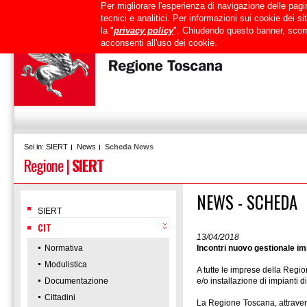
Per migliorare l'esperienza di navigazione delle pagin
Uffici
URP
PEC
Mappa del sito
RTRT
Intranet
tecnici e analitici. Per informazioni sui cookie dei 
la "
privacy policy
". Chiudendo questo banner, scorr
acconsenti all'uso dei cookie.
SIERT
News
Scheda News
Sei in:
Regione
|
SIERT
NEWS - SCHEDA
SIERT
CIT
13/04/2018
Normativa
Incontri nuovo gestionale i
Modulistica
A tutte le imprese della Reg
Documentazione
e/o installazione di impianti d
Cittadini
La Regione Toscana, attravers