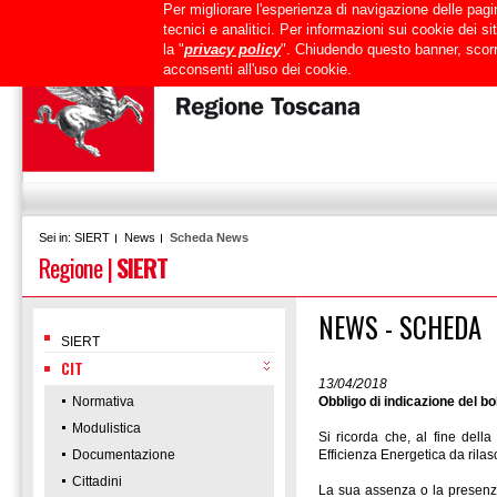
Per migliorare l'esperienza di navigazione delle pagin
Uffici
URP
PEC
Mappa del sito
RTRT
Intranet
tecnici e analitici. Per informazioni sui cookie dei 
la "
privacy policy
". Chiudendo questo banner, scorr
acconsenti all'uso dei cookie.
SIERT
News
Scheda News
Sei in:
Regione
|
SIERT
NEWS - SCHEDA
SIERT
CIT
13/04/2018
Normativa
Obbligo di indicazione del b
Modulistica
Si ricorda che, al fine della
Documentazione
Efficienza Energetica da rila
Cittadini
La sua assenza o la presenza 