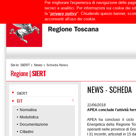
Per migliorare l'esperienza di navigazione delle pagin
Uffici
URP
PEC
Mappa del sito
RTRT
Intranet
tecnici e analitici. Per informazioni sui cookie dei 
la "
privacy policy
". Chiudendo questo banner, scorr
acconsenti all'uso dei cookie.
SIERT
News
Scheda News
Sei in:
Regione
|
SIERT
NEWS - SCHEDA
SIERT
CIT
11/06/2018
Normativa
APEA conclude l'attività for
Modulistica
APEA ha concluso il ciclo di
Documentazione
Energetica della Regione Tos
operanti nelle province di Gr
Cittadini
I 31 incontri, articolati in 15 