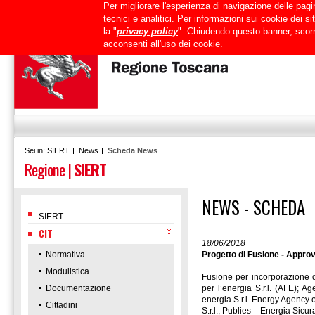
Per migliorare l'esperienza di navigazione delle pagin
Uffici
URP
PEC
Mappa del sito
RTRT
Intranet
tecnici e analitici. Per informazioni sui cookie dei 
la "
privacy policy
". Chiudendo questo banner, scorr
acconsenti all'uso dei cookie.
SIERT
News
Scheda News
Sei in:
Regione
|
SIERT
NEWS - SCHEDA
SIERT
CIT
18/06/2018
Normativa
Progetto di Fusione - Appr
Modulistica
Fusione per incorporazione 
Documentazione
per l’energia S.r.l. (AFE); Ag
energia S.r.l. Energy Agency o
Cittadini
S.r.l., Publies – Energia Sicura 