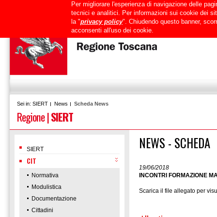
Per migliorare l'esperienza di navigazione delle pagin
Uffici
URP
PEC
Mappa del sito
RTRT
Intranet
tecnici e analitici. Per informazioni sui cookie dei 
la "
privacy policy
". Chiudendo questo banner, scorr
acconsenti all'uso dei cookie.
SIERT
News
Scheda News
Sei in:
Regione
|
SIERT
NEWS - SCHEDA
SIERT
CIT
19/06/2018
Normativa
INCONTRI FORMAZIONE MA
Modulistica
Scarica il file allegato per vis
Documentazione
Cittadini