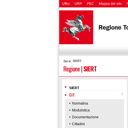
Uffici
URP
PEC
Mappa del sito
SIERT
Sei in:
Regione
|
SIERT
SIERT
CIT
Normativa
Modulistica
Documentazione
Cittadini