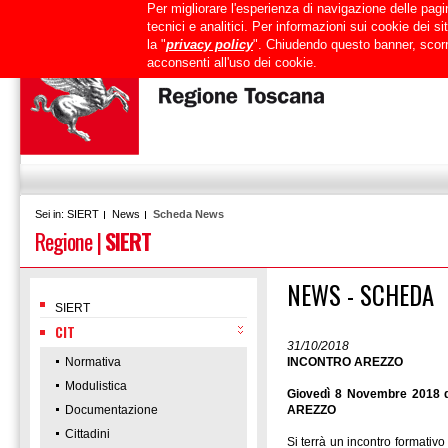
Per migliorare l'esperienza di navigazione delle pagin
Uffici
URP
PEC
Mappa del sito
RTRT
Intranet
tecnici e analitici. Per informazioni sui cookie dei 
la "
privacy policy
". Chiudendo questo banner, scorr
acconsenti all'uso dei cookie.
SIERT
News
Scheda News
Sei in:
Regione
|
SIERT
NEWS - SCHEDA
SIERT
CIT
31/10/2018
Normativa
INCONTRO AREZZO
Modulistica
Giovedì 8 Novembre 2018 da
Documentazione
AREZZO
Cittadini
Si terrà un incontro formativ