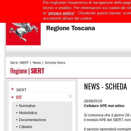
Per migliorare l'esperienza di navigazione delle pagin
Uffici
URP
PEC
Mappa del sito
RTRT
Intranet
tecnici e analitici. Per informazioni sui cookie dei 
la "
privacy policy
". Chiudendo questo banner, scorr
acconsenti all'uso dei cookie.
SIERT
News
Scheda News
Sei in:
Regione
|
SIERT
NEWS - SCHEDA
SIERT
CIT
26/08/2019
Normativa
Cellulare APE non attivo
Modulistica
Si comunica che il giorno 28 
Documentazione
il modulo APE del SIERT, non 
Cittadini
Il servizio riprenderà normalm