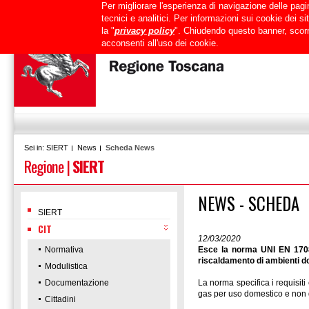
Per migliorare l'esperienza di navigazione delle pagin
Uffici
URP
PEC
Mappa del sito
RTRT
Intranet
tecnici e analitici. Per informazioni sui cookie dei 
la "
privacy policy
". Chiudendo questo banner, scorr
acconsenti all'uso dei cookie.
SIERT
News
Scheda News
Sei in:
Regione
|
SIERT
NEWS - SCHEDA
SIERT
CIT
12/03/2020
Normativa
Esce la norma UNI EN 17082
riscaldamento di ambienti d
Modulistica
Documentazione
La norma specifica i requisiti 
gas per uso domestico e non d
Cittadini