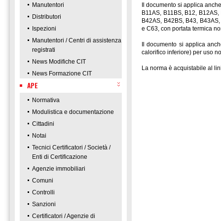
Manutentori
Il documento si applica anche 
B11AS, B11BS, B12, B12AS, 
Distributori
B42AS, B42BS, B43, B43AS, 
Ispezioni
e C63, con portata termica non
Manutentori / Centri di assistenza
Il documento si applica anch
registrati
calorifico inferiore) per uso 
News Modifiche CIT
La norma è acquistabile al li
News Formazione CIT
APE
Normativa
Modulistica e documentazione
Cittadini
Notai
Tecnici Certificatori / Società /
Enti di Certificazione
Agenzie immobiliari
Comuni
Controlli
Sanzioni
Certificatori / Agenzie di