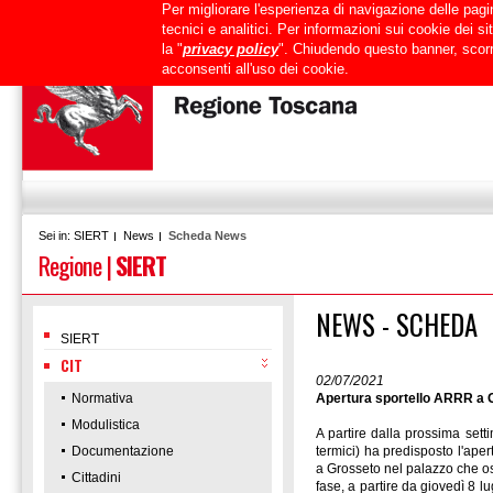
Per migliorare l'esperienza di navigazione delle pagin
Uffici
URP
PEC
Mappa del sito
RTRT
Intranet
tecnici e analitici. Per informazioni sui cookie dei 
la "
privacy policy
". Chiudendo questo banner, scorr
acconsenti all'uso dei cookie.
SIERT
News
Scheda News
Sei in:
Regione
|
SIERT
NEWS - SCHEDA
SIERT
CIT
02/07/2021
Normativa
Apertura sportello ARRR a G
Modulistica
A partire dalla prossima set
Documentazione
termici) ha predisposto l'apert
a Grosseto nel palazzo che os
Cittadini
fase, a partire da giovedì 8 l