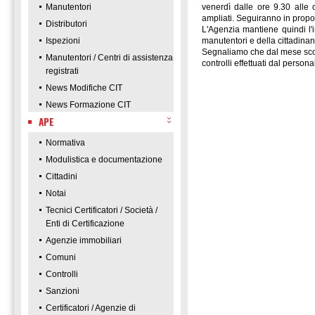
Manutentori
venerdì dalle ore 9.30 alle 
ampliati. Seguiranno in propos
Distributori
L'Agenzia mantiene quindi l'
Ispezioni
manutentori e della cittadinanz
Segnaliamo che dal mese scors
Manutentori / Centri di assistenza
controlli effettuati dal perso
registrati
News Modifiche CIT
News Formazione CIT
APE
Normativa
Modulistica e documentazione
Cittadini
Notai
Tecnici Certificatori / Società /
Enti di Certificazione
Agenzie immobiliari
Comuni
Controlli
Sanzioni
Certificatori / Agenzie di