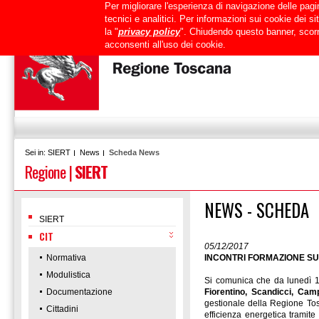
Per migliorare l'esperienza di navigazione delle pagin
Uffici
URP
PEC
Mappa del sito
RTRT
Intranet
tecnici e analitici. Per informazioni sui cookie dei 
la "
privacy policy
". Chiudendo questo banner, scorr
acconsenti all'uso dei cookie.
SIERT
News
Scheda News
Sei in:
Regione
|
SIERT
NEWS - SCHEDA
SIERT
CIT
05/12/2017
Normativa
INCONTRI FORMAZIONE SU
Modulistica
Si comunica che da lunedì 1
Documentazione
Fiorentino, Scandicci, Cam
gestionale della Regione Tosc
Cittadini
efficienza energetica tramite