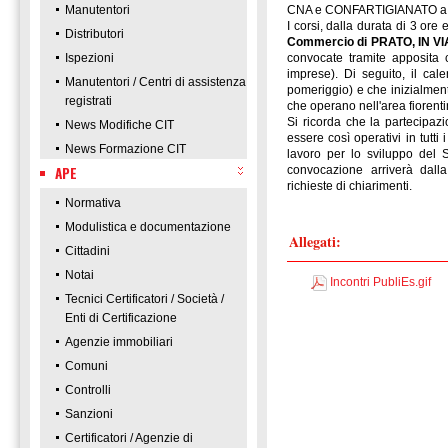
Manutentori
CNA e CONFARTIGIANATO a Sc
I corsi, dalla durata di 3 or
Distributori
Commercio di PRATO, IN V
Ispezioni
convocate tramite apposita 
imprese). Di seguito, il cale
Manutentori / Centri di assistenza
pomeriggio) e che inizialmen
registrati
che operano nell'area fiorenti
Si ricorda che la partecipazi
News Modifiche CIT
essere così operativi in tutti 
News Formazione CIT
lavoro per lo sviluppo del 
APE
convocazione arriverà dall
richieste di chiarimenti.
Normativa
Modulistica e documentazione
Allegati:
Cittadini
Notai
Incontri PubliEs.gif
Tecnici Certificatori / Società /
Enti di Certificazione
Agenzie immobiliari
Comuni
Controlli
Sanzioni
Certificatori / Agenzie di