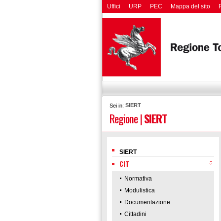
Uffici
URP
PEC
Mappa del sito
SIERT
Sei in:
Regione
|
SIERT
SIERT
CIT
Normativa
Modulistica
Documentazione
Cittadini