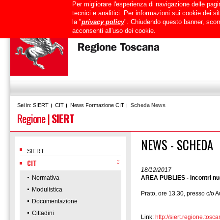
Per migliorare l'esperienza di navigazione delle pagin
Uffici
URP
PEC
Mappa del sito
RTRT
Intranet
tecnici e analitici. Per informazioni sui cookie dei 
la "
privacy policy
". Chiudendo questo banner, scorr
acconsenti all'uso dei cookie.
SIERT
CIT
News Formazione CIT
Scheda News
Sei in:
Regione
|
SIERT
NEWS - SCHEDA
SIERT
CIT
18/12/2017
Normativa
AREA PUBLIES - Incontri nuo
Modulistica
Prato, ore 13.30, presso c/o 
Documentazione
Cittadini
Link:
http://siert.regione.t