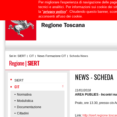
Per migliorare l'esperienza di navigazione delle pagin
Uffici
URP
PEC
Mappa del sito
RTRT
Intranet
tecnici e analitici. Per informazioni sui cookie dei 
la "
privacy policy
". Chiudendo questo banner, scorr
acconsenti all'uso dei cookie.
SIERT
CIT
News Formazione CIT
Scheda News
Sei in:
Regione
|
SIERT
NEWS - SCHEDA
SIERT
CIT
11/01/2018
Normativa
AREA PUBLIES - Incontri nuo
Modulistica
Prato, ore 13.30, presso c/o 
Documentazione
Cittadini
Link:
http://siert.regione.t