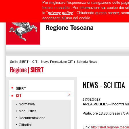
Per migliorare l'esperienza di navigazione delle pagin
Uffici
URP
PEC
Mappa del sito
RTRT
Intranet
tecnici e analitici. Per informazioni sui cookie dei 
la "
privacy policy
". Chiudendo questo banner, scorr
acconsenti all'uso dei cookie.
SIERT
CIT
News Formazione CIT
Scheda News
Sei in:
Regione
|
SIERT
NEWS - SCHEDA
SIERT
CIT
17/01/2018
Normativa
AREA PUBLIES - Incontri nuo
Modulistica
Prato, ore 13.30, presso c/o 
Documentazione
Cittadini
Link:
http://siert.regione.t